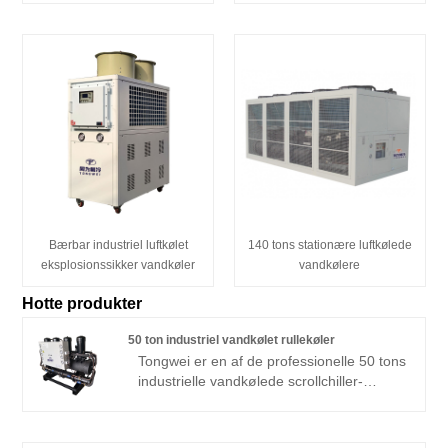
Bærbar industriel luftkølet
140 tons stationære luftkølede
eksplosionssikker vandkøler
vandkølere
Hotte produkter
50 ton industriel vandkølet rullekøler
Tongwei er en af ​​de professionelle 50 tons
industrielle vandkølede scrollchiller-
producenter og leverandører i Kina, der
tilbyder vandkølede scrollchillere i
forskellige kølekapaciteter fra 3HP til