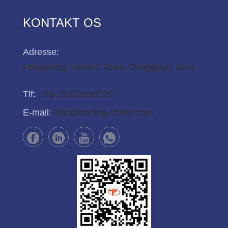
KONTAKT OS
Adresse:
Fengxiang, Humen Town, Dongguan, Kina
Tlf:
+86-15302636029
E-mail:
info@cooling-chiller.com