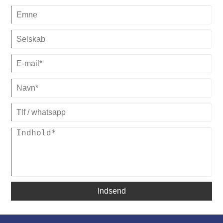
kølemaskine til deres specifikke behov, samtidig med at de opfylder
moderne standarder for energieffektivitet og pålidelighed.
Indsend