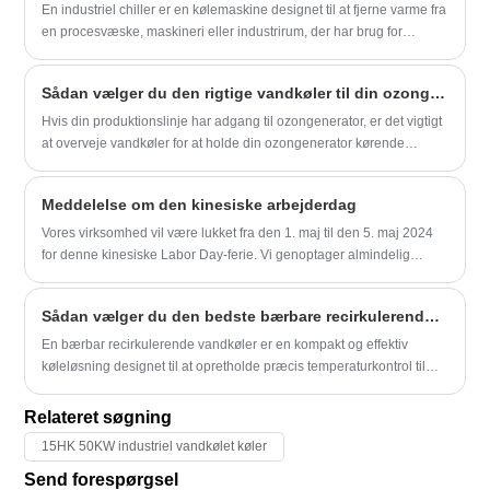
50HZ / 45,6KW (39216 kcal/t) @ 60HZ
En industriel chiller er en kølemaskine designet til at fjerne varme fra
Strømforsyning: 380V/50HZ /3PH
Kølemiddel:
en procesvæske, maskineri eller industrirum, der har brug for
(Standard) / 208-480V/60HZ/3PH
R22/R407c/R410a/R134A/R404a
afkøling, den er opdelt i industriel luftkølet chiller og industriel
(tilpasset)
Strømforsyning: 380V/50HZ /3PH
vandkølet chiller.
Kompressor Mærke: Panasonic Scroll
(Standard) / 208-480V/60HZ/3PH
Sådan vælger du den rigtige vandkøler til din ozongenerator
Compressor
(tilpasset)
Hvis din produktionslinje har adgang til ozongenerator, er det vigtigt
Fordampertype: Spole i SS vandtank
Kompressor Mærke: Panaonic/Danfoss
at overveje vandkøler for at holde din ozongenerator kørende
(standard) / skal og rør (brugerdefineret
Scroll Compressor
effektivt. En ozongeneratorkøler bruges til at køle ozongeneratorens
Fordampertype: Spole i SS vandtank
interne komponenter ned og forhindre overophedning. I denne
(standard) / skal og rør (tilpasset)
Meddelelse om den kinesiske arbejderdag
artikel vil vi diskutere, hvordan du vælger den rigtige vandkøler til
din ozongenerator.
Vores virksomhed vil være lukket fra den 1. maj til den 5. maj 2024
for denne kinesiske Labor Day-ferie. Vi genoptager almindelig
åbningstid den 6. maj. I dette tidsrum vil vores kundeserviceafdeling
ikke være tilgængelig til at besvare opkald eller besvare e-mails. Du
Sådan vælger du den bedste bærbare recirkulerende vandkøler til din applikation
kan dog stadig sende os dine forespørgsler eller anmodninger,
vores salg vil vende tilbage til dig så hurtigt som muligt. Vi beklager
En bærbar recirkulerende vandkøler er en kompakt og effektiv
ulejligheden, dette måtte medføre.
køleløsning designet til at opretholde præcis temperaturkontrol til
industrielt, medicinsk udstyr og laboratorieudstyr. At vælge den
rigtige model kræver forståelse af kølekapacitet, temperaturstabilitet,
Relateret søgning
flowhastighed, anvendelsesmiljø og langsigtede driftsomkostninger.
15HK 50KW industriel vandkølet køler
Denne vejledning giver et omfattende overblik for at hjælpe
ingeniører, købere og beslutningstagere med at vælge den optimale
Send forespørgsel