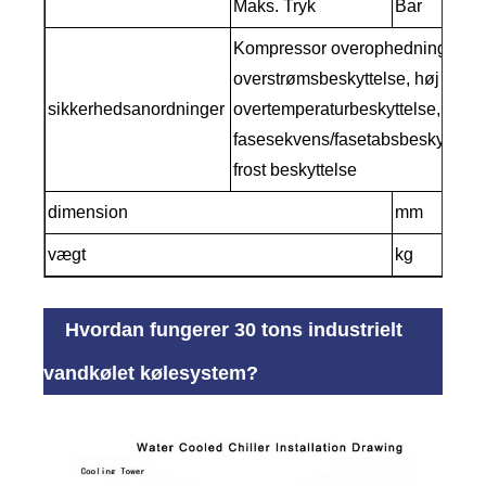
Maks. Tryk
Bar
Kompressor overophedningsbesk
overstrømsbeskyttelse, høj og la
sikkerhedsanordninger
overtemperaturbeskyttelse, trafik
fasesekvens/fasetabsbeskyttelse
frost beskyttelse
dimension
mm
220
vægt
kg
870
Hvordan fungerer 30 tons industrielt
vandkølet kølesystem?