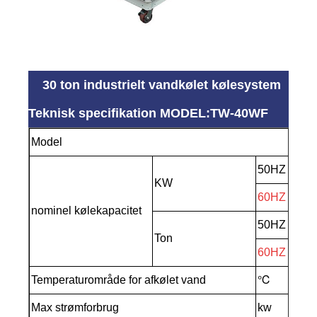
30 ton industrielt vandkølet kølesystem
Teknisk specifikation MODEL:TW-40WF
Model
TW
50HZ
129
KW
60HZ
151
nominel kølekapacitet
50HZ
36.
Ton
60HZ
42.
Temperaturområde for afkølet vand
℃
5-3
Max strømforbrug
kw
34