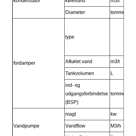
kondensator
kølevand
m3/t
29.
Diameter
tomme
3"
Spo
for
type
ska
For
Afkølet vand
m3/t
22.
fordamper
Tankvolumen
L
580
ind- og
udgangsforbindelse
tomme
(BSP)
magt
kw
Vandpumpe
Vandflow
M3/h