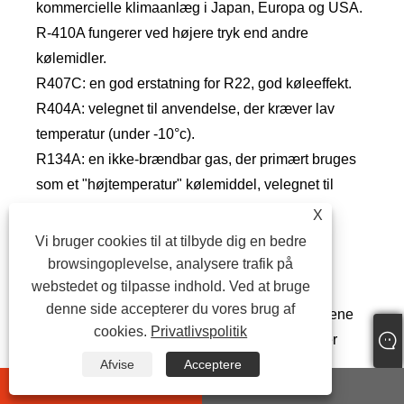
kommercielle klimaanlæg i Japan, Europa og USA.
R-410A fungerer ved højere tryk end andre
kølemidler.
R407C: en god erstatning for R22, god køleeffekt.
R404A: velegnet til anvendelse, der kræver lav
temperatur (under -10°c).
R134A: en ikke-brændbar gas, der primært bruges
som et "højtemperatur" kølemiddel, velegnet til
luftkølede kølere, der arbejder ved en høj
X
omgivelsestemperatur over 50 ℃.
Vi bruger cookies til at tilbyde dig en bedre
browsingoplevelse, analysere trafik på
6.5 Fordamper Vælg
webstedet og tilpasse indhold. Ved at bruge
denne side accepterer du vores brug af
Chillere har generelt to typer fordampere: den ene
cookies.
Privatlivspolitik
er
spole i vandtankens fordamper
, den anden er
skal og rør fordamper
.
Afvise
Acceptere
whatsapp
E-mail
Spole- og tankfordamper, som har en indbygget