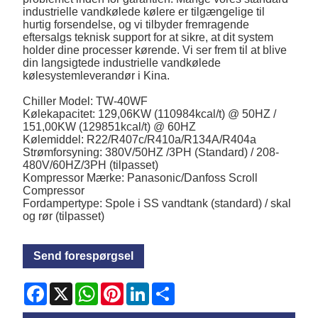
industrielle vandkølede kølere er tilgængelige til
hurtig forsendelse, og vi tilbyder fremragende
eftersalgs teknisk support for at sikre, at dit system
holder dine processer kørende. Vi ser frem til at blive
din langsigtede industrielle vandkølede
kølesystemleverandør i Kina.
Chiller Model: TW-40WF
Kølekapacitet: 129,06KW (110984kcal/t) @ 50HZ /
151,00KW (129851kcal/t) @ 60HZ
Kølemiddel: R22/R407c/R410a/R134A/R404a
Strømforsyning: 380V/50HZ /3PH (Standard) / 208-
480V/60HZ/3PH (tilpasset)
Kompressor Mærke: Panasonic/Danfoss Scroll
Compressor
Fordampertype: Spole i SS vandtank (standard) / skal
og rør (tilpasset)
Send forespørgsel
Facebook
X
WhatsApp
Pinterest
LinkedIn
Share