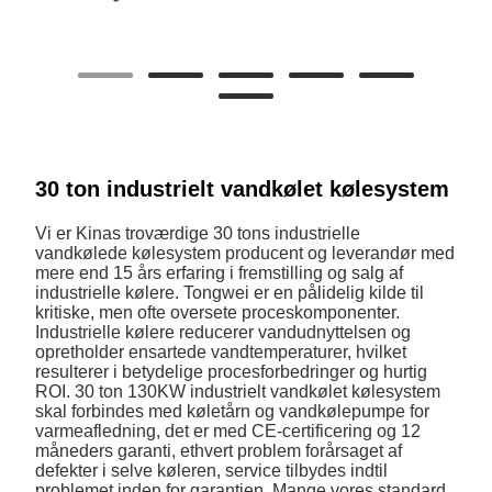
30 ton industrielt vandkølet kølesystem
Vi er Kinas troværdige 30 tons industrielle
vandkølede kølesystem producent og leverandør med
mere end 15 års erfaring i fremstilling og salg af
industrielle kølere. Tongwei er en pålidelig kilde til
kritiske, men ofte oversete proceskomponenter.
Industrielle kølere reducerer vandudnyttelsen og
opretholder ensartede vandtemperaturer, hvilket
resulterer i betydelige procesforbedringer og hurtig
ROI. 30 ton 130KW industrielt vandkølet kølesystem
skal forbindes med køletårn og vandkølepumpe for
varmeafledning, det er med CE-certificering og 12
måneders garanti, ethvert problem forårsaget af
defekter i selve køleren, service tilbydes indtil
problemet inden for garantien. Mange vores standard