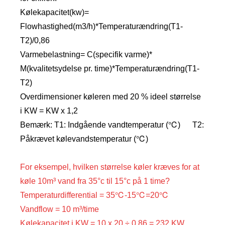
Kølekapacitet(kw)=
Flowhastighed(m3/h)*Temperaturændring(T1-
T2)/0,86
Varmebelastning= C(specifik varme)*
M(kvalitetsydelse pr. time)*Temperaturændring(T1-
T2)
Overdimensioner køleren med 20 % ideel størrelse
i KW = KW x 1,2
Bemærk: T1: Indgående vandtemperatur (℃) T2:
Påkrævet kølevandstemperatur (℃)
For eksempel, hvilken størrelse køler kræves for at
køle 10m³ vand fra 35°c til 15°c på 1 time?
Temperaturdifferential = 35℃-15℃=20℃
Vandflow = 10 m³/time
Kølekapacitet i KW = 10 x 20 ÷ 0,86 = 232 KW