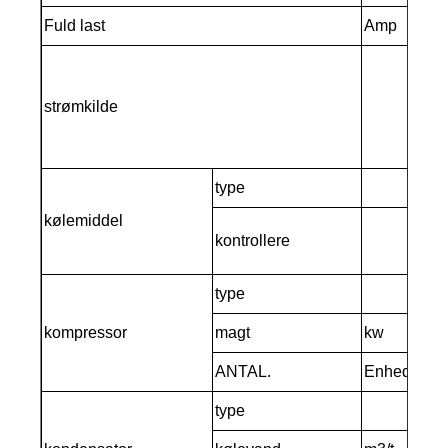
Fuld last
Amp
86
3PH
(St
strømkilde
3PH
(Til
type
R22
kølemiddel
Eks
kontrollere
eks
type
her
kompressor
magt
kw
7,5
ANTAL.
Enhed
4
type
Ska