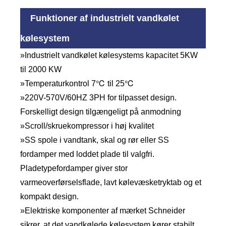
Funktioner af industrielt vandkølet
kølesystem
»Industrielt vandkølet kølesystems kapacitet 5KW
til 2000 KW
»Temperaturkontrol 7℃ til 25℃
»220V-570V/60HZ 3PH for tilpasset design.
Forskelligt design tilgængeligt på anmodning
»Scroll/skruekompressor i høj kvalitet
»SS spole i vandtank, skal og rør eller SS
fordamper med loddet plade til valgfri.
Pladetypefordamper giver stor
varmeoverførselsflade, lavt kølevæsketryktab og et
kompakt design.
»Elektriske komponenter af mærket Schneider
sikrer, at det vandkølede kølesystem kører stabilt