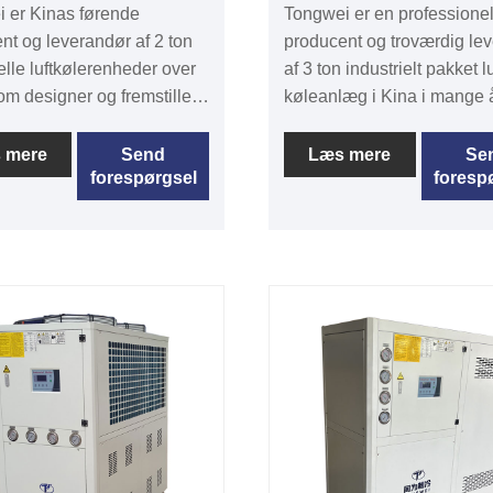
 er Kinas førende
Tongwei er en professione
nt og leverandør af 2 ton
producent og troværdig le
ielle luftkølerenheder over
af 3 ton industrielt pakket l
som designer og fremstiller
køleanlæg i Kina i mange 
ige størrelser fra 1/2 ton til
designer og fremstiller fors
 i kølekapacitet. 2 Ton
kølerestørrelser fra 1/2 ton 
 mere
Send
Læs mere
Se
forespørgsel
foresp
striel Air Chiller Unit er
ton luftkøler og vandkøler.
garanti, nem installation
10KW industrielt pakket luf
 omkostninger til
køler er med 12 måneders
holdelse. Det kan
garantitid inklusive gratis
res indendørs, hvis der er
reservedele og fuldtids tek
tligt ventilationssystem
support, nem installation o
ligt eller udendørs, der er
omkostninger til vedligeho
l at frigive varme i luften,
Det er ikke nødvendigt at
rere de elektriske paneler i
installere med vandkøletår
til
vandkølepumpe. Vores
sestemperaturen. Vores
kølemaskiner er med pålid
kiner er med pålidelig
produktkvalitet og