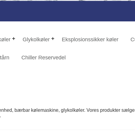
køler
Glykolkøler
Eksplosionssikker køler
C
tårn
Chiller Reservedel
eenhed, bærbar kølemaskine, glykolkøler. Vores produkter sælges
.