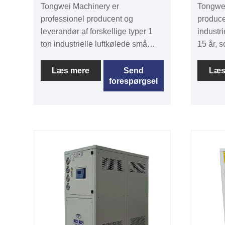
Tongwei Machinery er
Tongwei
professionel producent og
produce
leverandør af forskellige typer 1
industr
ton industrielle luftkølede små
15 år, 
kølere i Kina. Vi har været
forskell
specialiseret i chillerindustrien i
500 ton
Læs mere
Send
Læs
forespørgsel
mere end 15 år. Vores
8KW Indu
kølemaskiner er med pålidelig
med 12 
produktkvalitet og dækker det
og lave
meste af Sydøstasien,
vedlige
Mellemøsten og amerikanske
installe
markeder. Vi ser frem til at blive
et orden
din langsigtede leverandør af
tilgænge
luftkøler og vandkølere i Kina.
egnet ti
konfigu
Chiller Model: TW-1.5A
henhold 
Kølekapacitet: 3,7KW (3182 kcal/t)
omgivel
@ 50HZ / 4,4KW (3784kcal/t) @
kølemas