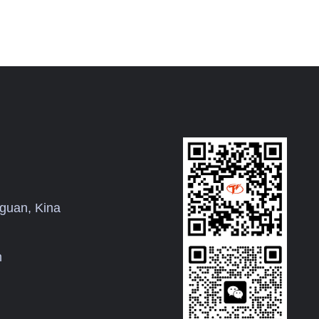
ekstruderingslinjer,
vandtank (standard) / skal og rør
 Vi er
blæsestøbemaskiner,
(tilpasset)
metalbelægning fra 5 ℃ til 25 ℃.
n bevist
Alle industrielle luftkølede kølere
er med 12 måneders garantitid
 ℃ ~ 2
inklusive gratis reservedele og
fuldtids teknisk support og lave
dustriel
omkostninger til vedligeholdelse.
elig til
Det er ikke nødvendigt at
installere med vandkøletårn og
0 ton
vandkølepumpe, hvilket er nemt at
odning
installere. Vi kan levere høj
guan, Kina
kvalitet, konkurrencedygtig pris og
nisk
hurtig leveringstid til dig for
system
køleren. Vi ser frem til at blive din
m
kører
langsigtede industrielle luftkølede
chiller-leverandør i Kina.