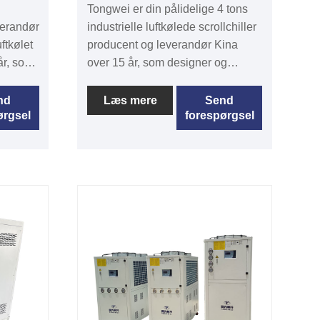
l
Tongwei er din pålidelige 4 tons
verandør
industrielle luftkølede scrollchiller
uftkølet
producent og leverandør Kina
år, som
over 15 år, som designer og
kellige
fremstiller forskellige luftkølede
til 500
scroll chiller størrelser fra 1/2 ton
nd
Læs mere
Send
ørgsel
forespørgsel
 3 Ton
til 60 ton. 4 Ton 5HP Industrial Air
tkølet
Cooled Scroll Chiller er med CE-
certificering, 12 måneders
garantitid inklusive gratis
nisk
reservedele og fuldtids teknisk
g lave
support, nem installation og lave
ldelse.
omkostninger til vedligeholdelse.
Det er ikke nødvendigt at
n og
installere med vandkøletårn og
vandkølepumpe. Chiller maskiner
elig
er med pålidelig produktkvalitet,
konkurrencedygtig pris og hurtig