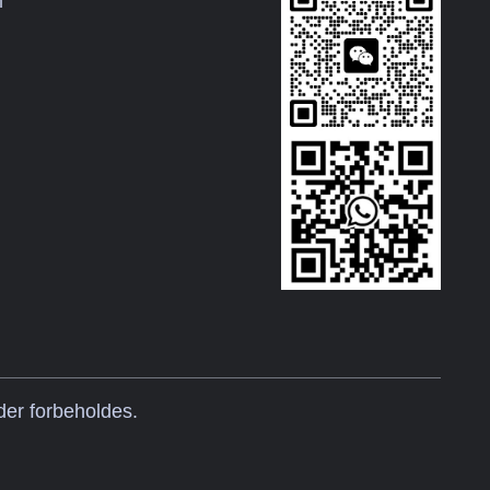
m
der forbeholdes.