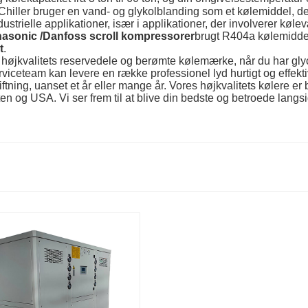
ol Chiller bruger en vand- og glykolblanding som et kølemiddel, de
dustrielle applikationer, især i applikationer, der involverer køl
asonic /Danfoss scroll kompressorer
brugt R404a kølemiddel 
t
.
r højkvalitets reservedele og berømte kølemærke, når du har glyc
rviceteam kan levere en række professionel lyd hurtigt og effektivt
kiftning, uanset et år eller mange år. Vores højkvalitets kølere e
n og USA. Vi ser frem til at blive din bedste og betroede langsig