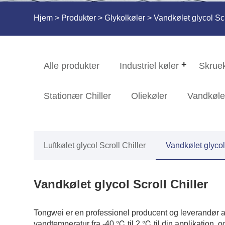
Hjem
>
Produkter
>
Glykolkøler
> Vandkølet glycol Scr
Alle produkter
Industriel køler
Skrue
Stationær Chiller
Oliekøler
Vandkøle
Luftkølet glycol Scroll Chiller
Vandkølet glycol 
Vandkølet glycol Scroll Chiller
Tongwei er en professionel producent og leverandør af va
vandtemperatur fra -40 ℃ til 2 ℃ til din applikation, 