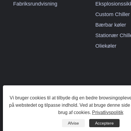
Fabriksrundvisning
Eksplosionssik
Kølekapacitet: 2 ton til 200 ton
Kølet vandtemperatur: -30 ℃ til 5
Custom Chiller
℃
Bærbar køler
Kølemiddel: Miljøvenlig R404a
Strømforsyning: 380V/50HZ /3PH
Stationær Chill
(Standard) / 208-480V/60HZ/3PH
Oliekøler
(tilpasset)
Kompressor Mærke: Panasonic
/Danfsoo Scroll Compressor
Fordampertype: SS-pladetype
(Standard) / Skal og rør tilpasset)
Vi bruger cookies til at tilbyde dig en bedre browsingopleve
på webstedet og tilpasse indhold. Ved at bruge denne side
Copyright © 202
brug af cookies.
Privatlivspolitik
Afvise
Acceptere