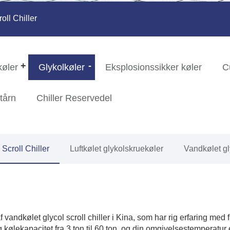
oll Chiller
køler
Glykolkøler
Eksplosionssikker køler
C
tårn
Chiller Reservedel
Scroll Chiller
Luftkølet glykolskruekøler
Vandkølet gl
ndkølet glycol scroll chiller i Kina, som har rig erfaring med fre
og kølekapacitet fra 3 ton til 60 ton, og din omgivelsestemperat