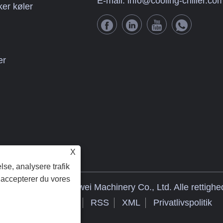
E-mail:
info@cooling-chiller.co
ker køler
er
X
lse, analysere trafik
 accepterer du vores
3 Guangdong Tongwei Machinery Co., Ltd. Alle rettighe
Links
Sitemap
RSS
XML
Privatlivspolitik