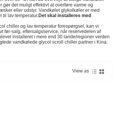
r gør det muligt effektivt at overføre varme og
evæsker eller udstyr. Vandkølet glykolkøler er med
til lav temperatur.
Det skal installeres med
ol chiller og lav temperatur forespørgsel, kan vi
 før-salg, eftersalgsservice, når reservedelen af ​​
r blevet installeret i mere end 30 lande/regioner verden
tede vandkølede glycol scroll chiller partner i Kina.
View as