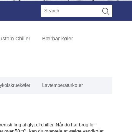
ustom Chiller
Bærbar køler
ykolskruekøler
Lavtemperaturkøler
mstilling af glycol chiller. Når du har brug for
ur er over 50 ℃, kan du overveje at vælge vandkølet