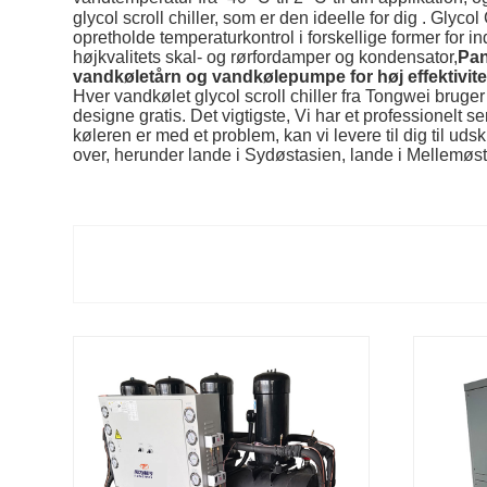
glycol scroll chiller, som er den ideelle for dig . Glyc
opretholde temperaturkontrol i forskellige former for in
højkvalitets skal- og rørfordamper og kondensator,
Pan
vandkøletårn og vandkølepumpe for høj effektivite
Hver vandkølet glycol scroll chiller fra Tongwei bruge
designe gratis. Det vigtigste, Vi har et professionelt se
køleren er med et problem, kan vi levere til dig til uds
over, herunder lande i Sydøstasien, lande i Mellemøste