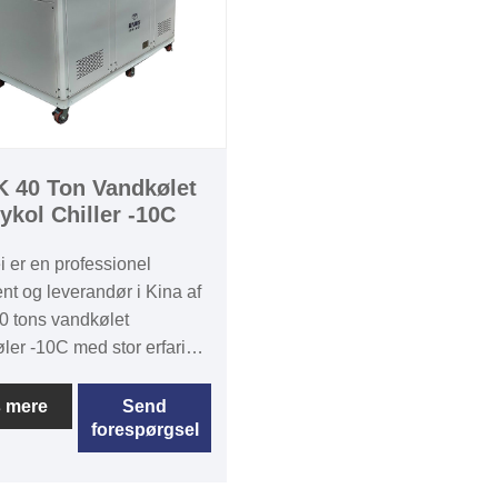
 40 Ton Vandkølet
ykol Chiller -10C
 er en professionel
nt og leverandør i Kina af
 tons vandkølet
øler -10C med stor erfaring
cesfuldt at tilbyde et
 udvalg af glykolkølere
 mere
Send
forespørgsel
bred vifte af budgetter og
der, der kan tilpasses efter
es behov. Vandkølet