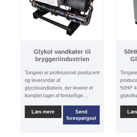
Glykol vandkøler til
50HK
bryggeriindustrien
Gl
Tongwei er professionel producent
Tongwei
og leverandør af
produce
glycolvandkølere, der leverer et
50HP 40
komplet lager af forskellige
glykolk
modeller fra 1/2 ton til 200 tons
med suc
luftkølet gykolkøler og vandkølet
komplet
Læs mere
Send
Læs
forespørgsel
glykolkøler med
med en 
kølevandstemperatur fra -30 ℃ til
mulighe
5 ℃. Glykolvandkøler leverer
kundern