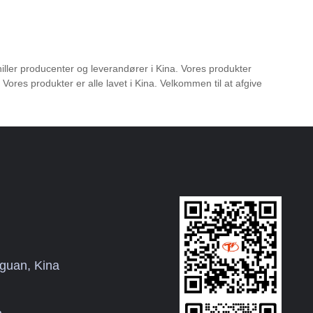
 Chiller producenter og leverandører i Kina. Vores produkter
ores produkter er alle lavet i Kina. Velkommen til at afgive
guan, Kina