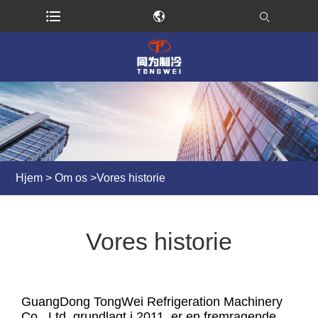
Hjem
>
Om os
>
Vores historie
Vores historie
GuangDong TongWei Refrigeration Machinery
Co., Ltd. grundlagt i 2011, er en fremragende