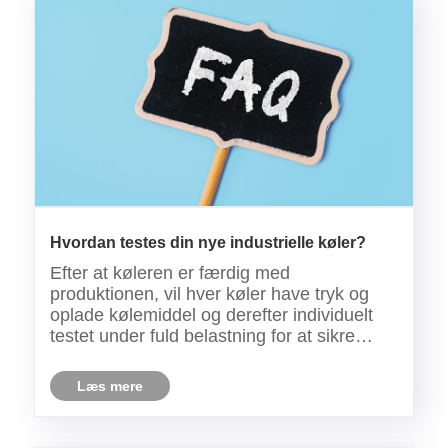
Hvordan testes din nye industrielle køler?
Efter at køleren er færdig med
produktionen, vil hver køler have tryk og
oplade kølemiddel og derefter individuelt
testet under fuld belastning for at sikre
korrekt funktion af alle funktioner, inklusive
enhver sikkerhedsenhed.
Læs mere