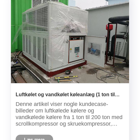
Luftkølet og vandkølet køleanlæg (1 ton til
200 ton) kundecase
Denne artikel viser nogle kundecase-
billeder om luftkølede kølere og
vandkølede kølere fra 1 ton til 200 ton med
scrollkompressor og skruekompressor,
kølerne bruges i mange industrier såsom:
plastindustri, medicinsk industri, kemisk
Læs mere