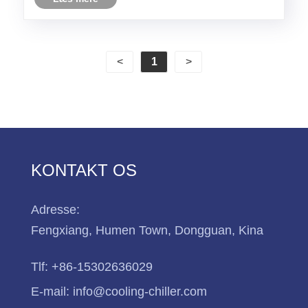
industri og så videre.
<
1
>
KONTAKT OS
Adresse:
Fengxiang, Humen Town, Dongguan, Kina
Tlf:
+86-15302636029
E-mail:
info@cooling-chiller.com