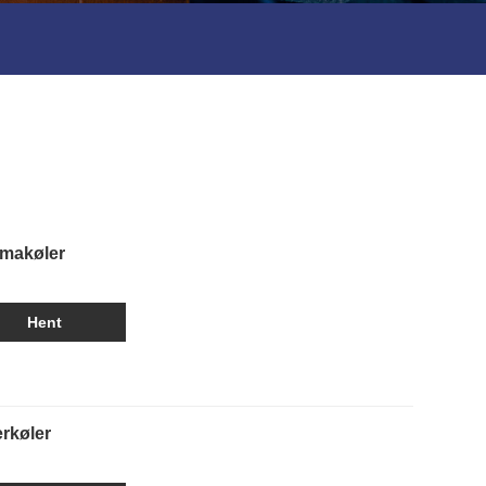
smakøler
Hent
rkøler