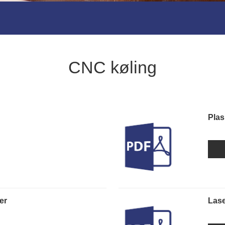
CNC køling
Pla
er
Lase