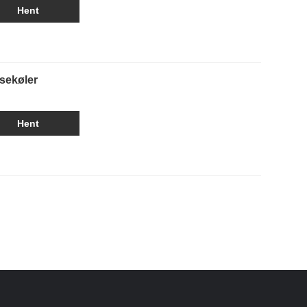
Hent
sekøler
Hent