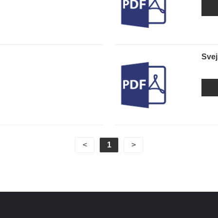
Svej
<
1
>