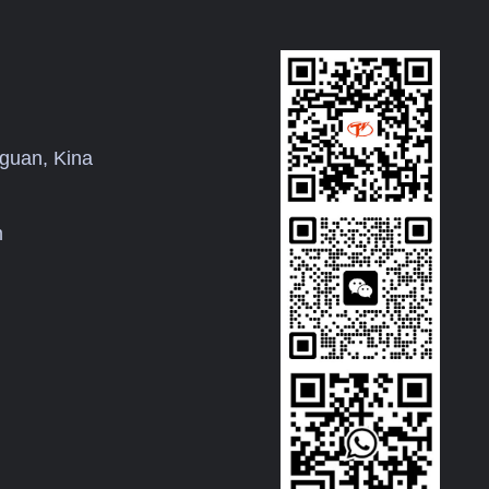
guan, Kina
m