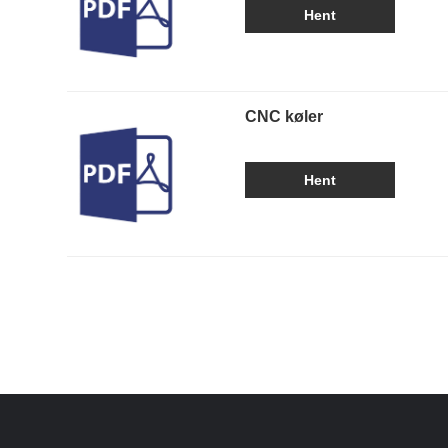
Hent
CNC køler
Hent