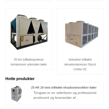
50 ton luftkølingsskrue
Industriel luftkølet
kompressor udendørs køler
skruekompressor Glycol
Chiller 0C
Hotte produkter
25 HK 20 tons luftkølet eksplosionssikker køler
Tongwei er en velerfaren og professionel
producent og leverandør af
standardvandkølere og brugerdefinerede
kølere i Kina over 15 år, som kan levere