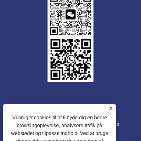
X
Vi bruger cookies til at tilbyde dig en bedre
Copyright © 2023 Guangdong Tongwei
browsingoplevelse, analysere trafik på
Machinery Co., Ltd. Alle rettigheder
webstedet og tilpasse indhold. Ved at bruge