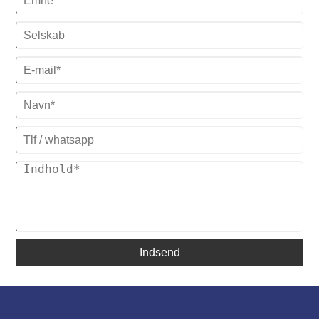
industrikølere i medicinalindustrien hjælpe med at forbedre
produktionseffektiviteten og produktkvaliteten og fremme
udviklingen af ​​hele industrien
Indsend