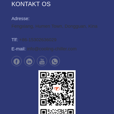
KONTAKT OS
Adresse:
Fengxiang, Humen Town, Dongguan, Kina
Tlf:
+86-15302636029
E-mail:
info@cooling-chiller.com