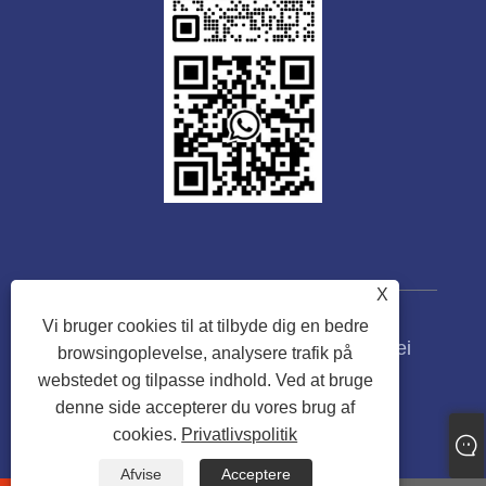
X
Vi bruger cookies til at tilbyde dig en bedre
Copyright © 2023 Guangdong Tongwei
browsingoplevelse, analysere trafik på
Machinery Co., Ltd. Alle rettigheder
webstedet og tilpasse indhold. Ved at bruge
forbeholdes.
denne side accepterer du vores brug af
cookies.
Privatlivspolitik
Links
Sitemap
RSS
XML
Privatlivspolitik
Afvise
Acceptere