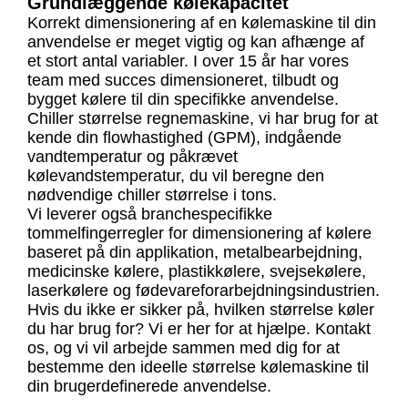
Grundlæggende kølekapacitet
Korrekt dimensionering af en kølemaskine til din
anvendelse er meget vigtig og kan afhænge af
et stort antal variabler. I over 15 år har vores
team med succes dimensioneret, tilbudt og
bygget kølere til din specifikke anvendelse.
Chiller størrelse regnemaskine, vi har brug for at
kende din flowhastighed (GPM), indgående
vandtemperatur og påkrævet
kølevandstemperatur, du vil beregne den
nødvendige chiller størrelse i tons.
Vi leverer også branchespecifikke
tommelfingerregler for dimensionering af kølere
baseret på din applikation, metalbearbejdning,
medicinske kølere, plastikkølere, svejsekølere,
laserkølere og fødevareforarbejdningsindustrien.
Hvis du ikke er sikker på, hvilken størrelse køler
du har brug for? Vi er her for at hjælpe. Kontakt
os, og vi vil arbejde sammen med dig for at
bestemme den ideelle størrelse kølemaskine til
din brugerdefinerede anvendelse.