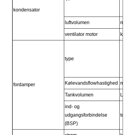
kondensator
luftvolumen
m3/t
ventilator motor
kw
type
Kølevandsflowhastighed
m3/t
fordamper
Tankvolumen
L
ind- og
udgangsforbindelse
tomme
(BSP)