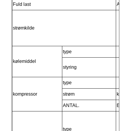
Fuld last
Amp
strømkilde
type
kølemiddel
styring
type
kompressor
strøm
kw
ANTAL.
Enhed
type