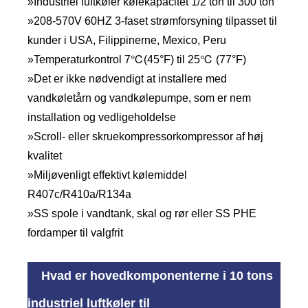
»Industriel luftkøler kølekapacitet 1/2 ton til 300 ton
»208-570V 60HZ 3-faset strømforsyning tilpasset til
kunder i USA, Filippinerne, Mexico, Peru
»Temperaturkontrol 7℃(45°F) til 25℃ (77°F)
»Det er ikke nødvendigt at installere med
vandkøletårn og vandkølepumpe, som er nem
installation og vedligeholdelse
»Scroll- eller skruekompressorkompressor af høj
kvalitet
»Miljøvenligt effektivt kølemiddel
R407c/R410a/R134a
»SS spole i vandtank, skal og rør eller SS PHE
fordamper til valgfrit
Hvad er hovedkomponenterne i 10 tons
industriel luftkøler til