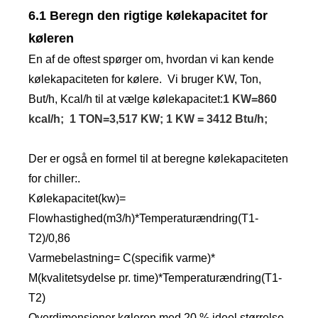
6.1 Beregn den rigtige kølekapacitet for
køleren
En af de oftest spørger om, hvordan vi kan kende
kølekapaciteten for kølere. Vi bruger KW, Ton,
But/h, Kcal/h til at vælge kølekapacitet:
1 KW=860
kcal/h; 1 TON=3,517 KW; 1 KW = 3412 Btu/h;
Der er også en formel til at beregne kølekapaciteten
for chiller:.
Kølekapacitet(kw)=
Flowhastighed(m3/h)*Temperaturændring(T1-
T2)/0,86
Varmebelastning= C(specifik varme)*
M(kvalitetsydelse pr. time)*Temperaturændring(T1-
T2)
Overdimensioner køleren med 20 % ideel størrelse