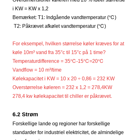
i KW = KW x 1,2
Bemærket: T1: Indgående vandtemperatur (℃)
T2: Påkrævet afkølet vandtemperatur (℃)
For eksempel, hvilken størrelse køler kræves for at
køle 10m³ vand fra 35°c til 15°c på 1 time?
Temperaturdifference = 35℃-15℃=20℃
Vandflow = 10 m³/time
Kølekapacitet i KW = 10 x 20 ÷ 0,86 = 232 KW
Overstørrelse køleren = 232 x 1,2 = 278,4KW
278,4 kw kølekapacitet til chiller er påkrævet.
6.2 Strøm
Forskellige lande og regioner har forskellige
standarder for industriel elektricitet, de almindelige