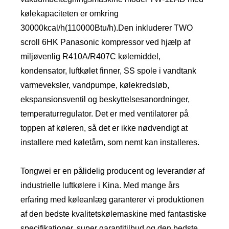
kølekapaciteten er omkring
30000kcal/h(110000Btu/h).Den inkluderer TWO
scroll 6HK Panasonic kompressor ved hjælp af
miljøvenlig R410A/R407C kølemiddel,
kondensator, luftkølet finner, SS spole i vandtank
varmeveksler, vandpumpe, kølekredsløb,
ekspansionsventil og beskyttelsesanordninger,
temperaturregulator. Det er med ventilatorer på
toppen af ​​køleren, så det er ikke nødvendigt at
installere med køletårn, som nemt kan installeres.
Tongwei er en pålidelig producent og leverandør af
industrielle luftkølere i Kina. Med mange års
erfaring med køleanlæg garanterer vi produktionen
af ​​den bedste kvalitetskølemaskine med fantastiske
specifikationer, super garantitilbud og den bedste