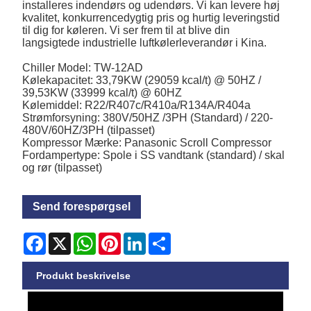
installeres indendørs og udendørs. Vi kan levere høj
kvalitet, konkurrencedygtig pris og hurtig leveringstid
til dig for køleren. Vi ser frem til at blive din
langsigtede industrielle luftkølerleverandør i Kina.
Chiller Model: TW-12AD
Kølekapacitet: 33,79KW (29059 kcal/t) @ 50HZ /
39,53KW (33999 kcal/t) @ 60HZ
Kølemiddel: R22/R407c/R410a/R134A/R404a
Strømforsyning: 380V/50HZ /3PH (Standard) / 220-
480V/60HZ/3PH (tilpasset)
Kompressor Mærke: Panasonic Scroll Compressor
Fordampertype: Spole i SS vandtank (standard) / skal
og rør (tilpasset)
Send forespørgsel
Facebook
X
WhatsApp
Pinterest
LinkedIn
Share
Produkt beskrivelse