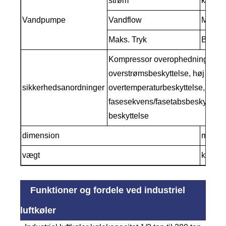
strøm
kw
Vandpumpe
Vandflow
M3/h
Maks. Tryk
Bar
Kompressor overophedningsbesk
overstrømsbeskyttelse, høj og la
sikkerhedsanordninger
overtemperaturbeskyttelse, trafik
fasesekvens/fasetabsbeskyttelse,
beskyttelse
dimension
mm
vægt
kg
Funktioner og fordele ved industriel
luftkøler