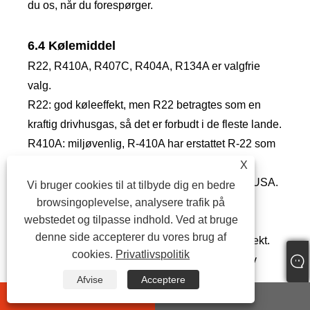
du os, når du forespørger.
6.4 Kølemiddel
R22, R410A, R407C, R404A, R134A er valgfrie
valg.
R22: god køleeffekt, men R22 betragtes som en
kraftig drivhusgas, så det er forbudt i de fleste lande.
R410A: miljøvenlig, R-410A har erstattet R-22 som
det foretrukne kølemiddel til brug i bolig- og
X
kommercielle klimaanlæg i Japan, Europa og USA.
Vi bruger cookies til at tilbyde dig en bedre
R-410A fungerer ved højere tryk end andre
browsingoplevelse, analysere trafik på
webstedet og tilpasse indhold. Ved at bruge
kølemidler.
denne side accepterer du vores brug af
R407C: en god erstatning for R22, god køleeffekt.
cookies.
Privatlivspolitik
R404A: velegnet til anvendelse, der kræver lav
temperatur (under -10°c).
Afvise
Acceptere
whatsapp
E-mail
R134A: en ikke-brændbar gas, der primært bruges