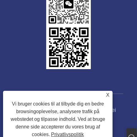
X
Vi bruger cookies til at tilbyde dig en bedre
Copyright © 2023 Guangdong Tongwei
browsingoplevelse, analysere trafik på
Machinery Co., Ltd. Alle rettigheder
webstedet og tilpasse indhold. Ved at bruge
forbeholdes.
denne side accepterer du vores brug af
cookies.
Privatlivspolitik