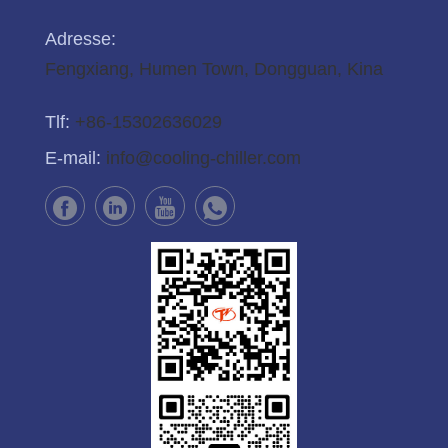
Adresse:
Fengxiang, Humen Town, Dongguan, Kina
Tlf:
+86-15302636029
E-mail:
info@cooling-chiller.com