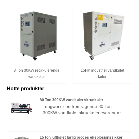
8 Ton 30KW recirkulerende
15HK industriel vandkølet
vandkøler
køler
Hotte produkter
80 Ton 300KW vandkølet skruekøler
Tongwei er en fremragende 80 Ton
300KW vandkølet skruekølerleverandør,
der er anerkendt blandt internationale
virksomheder for fremragende
præstationer og kvalitet. 80 tons
vandkølede skruekølerfunktioner med
15 ton luftkølet farlig proces eksplosionssikker