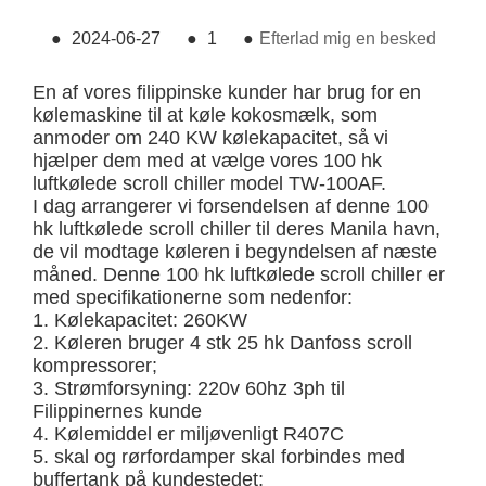
●
2024-06-27
●
1
●
Efterlad mig en besked
En af vores filippinske kunder har brug for en
kølemaskine til at køle kokosmælk, som
anmoder om 240 KW kølekapacitet, så vi
hjælper dem med at vælge vores 100 hk
luftkølede scroll chiller model TW-100AF.
I dag arrangerer vi forsendelsen af ​​denne 100
hk luftkølede scroll chiller til deres Manila havn,
de vil modtage køleren i begyndelsen af ​​næste
måned. Denne 100 hk luftkølede scroll chiller er
med specifikationerne som nedenfor:
1. Kølekapacitet: 260KW
2. Køleren bruger 4 stk 25 hk Danfoss scroll
kompressorer;
3. Strømforsyning: 220v 60hz 3ph til
Filippinernes kunde
4. Kølemiddel er miljøvenligt R407C
5. skal og rørfordamper skal forbindes med
buffertank på kundestedet;