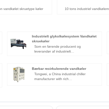
on vandkølet skruetype køler
10 tons industriel vandkøle
Industrielt glykolkølesystem Vandkølet
skruekøler
Som en førende producent og
leverandør af industrielt
glykolkølesystem med over 15 års
erfaring leverer Tognwei et komplet
udvalg af vandkølede skrueglykolkølere
Bærbar recirkulerende vandkøler
fra TW-WSL-serien fra 80KW til 1000KW
Tongwei, a China industrial chiller
og kølerens temperaturkontrolområde
manufacturer with rich
fra -30℃ til +5℃. Industrielt
experience,design a a compact, energy-
glykolkølesystem vandkølet skruekøler
efficient portable recirculating water
er med SKRUE-kompressor brugt R404a
chiller for laboratory applications, laser
kølemiddel, skal- og rørfordamper og
systems, and small-scale production
kondensator, Simenon PLC
lines . Engineered with advanced
temperaturregulator, som er meget
temperature control technology, this