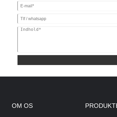
Compressor
(standard) / skal og rør (tilpasset)
Fordampertype: Spole i SS vandtank
(standard) / skal og rør (brugerdefineret
OM OS
PRODUKT