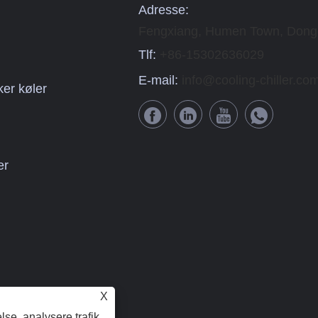
Adresse:
Fengxiang, Humen Town, Dong
Tlf:
+86-15302636029
E-mail:
info@cooling-chiller.co
ker køler
er
X
lse, analysere trafik