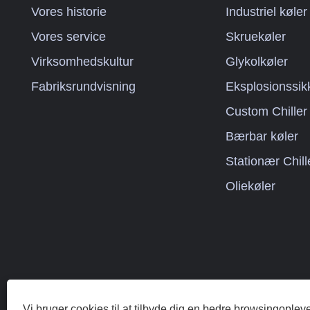
Vores historie
Industriel køler
Vores service
Skruekøler
Virksomhedskultur
Glykolkøler
Fabriksrundvisning
Eksplosionssik
Custom Chiller
Bærbar køler
Stationær Chill
Oliekøler
Vi bruger cookies til at tilbyde dig en bedre browsingopleve