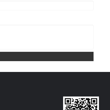
Scroll Compressor
Fordampertype: Spole i SS vandtank
(standard) / skal og rør (tilpasset)