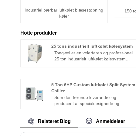
Industriel bærbar luftkølet blæsestøbning
150 t
køler
Hotte produkter
25 tons industrielt luftkølet kølesystem
Tongwei er en velerfaren og professionel
25 ton industrielt luftkølet kølesystem
producent og leverandør i Kina over 15
år, som kan levere en bred vifte af
kølere størrelser fra 1/2 ton til 200 ton
kølekapacitet fra fra 5 ℃ til 25 ℃ .
5 Ton 6HP Custom luftkølet Split System
Industrielt luftkølet kølesystem bruges i
Chiller
en lang række applikationer på grund af
Som den førende leverandør og
dets køleeffektivitet som:
producent af specialdesignede og
plastfremstillingsprocesser, metal- og
konstruerede industrielle kølere tilbyder
maskinfremstilling, fødevare- og
Tongwei enhver tilpasset kølemaskine,
drikkevareindustri, kemisk og
Relateret Blog
Anmeldelser
der opfylder dine krav, 5 Ton 6HP
farmaceutisk fremstilling, medicinske
Custom Air Cooled Split System Chiller
faciliteter, til operativsystemer såsom
er med fordamperen og kompressoren