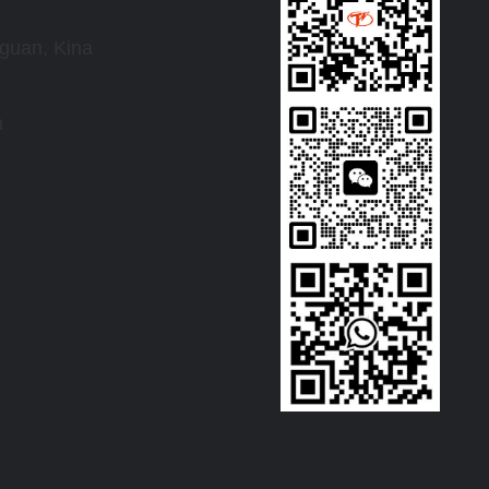
guan, Kina
m