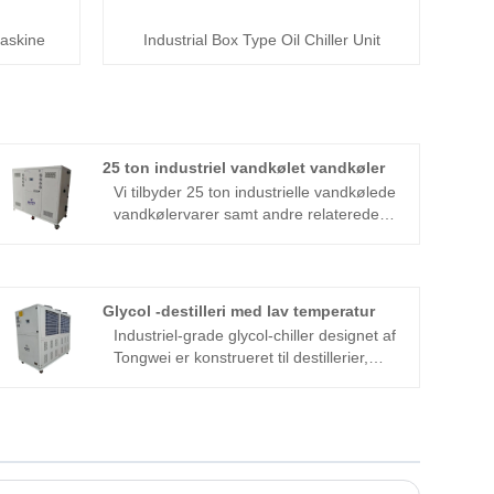
maskine
Industrial Box Type Oil Chiller Unit
25 ton industriel vandkølet vandkøler
Vi tilbyder 25 ton industrielle vandkølede
vandkølervarer samt andre relaterede
varer som en af ​​Kinas professionelle
producenter og leverandører af
vandkølere. Farmaceutiske, kemiske,
fødevareindustrielle og kommercielle
Glycol -destilleri med lav temperatur
industrier anvender industrielt
Industriel-grade glycol-chiller designet af
vandkølerudstyr fra Tongwei, en af ​​de
Tongwei er konstrueret til destillerier,
førende producenter af industrielle
bryggerier og produktion af drikkevarer,
vandkølere. Tongweis vandkølede
der kræver ultra-stabil temperaturstyring
chillerprodukter er tilpasset efter
fra -35 ℃ til 5 ℃ i hele fermentering,
kundernes specifikationer og krav og er
modning af modning og
velegnede til forskellige industrielle
destillationsprocesser. Vores
applikationer. 25 ton 100KW industriel
kvalitetsglyklødmarked har været godt