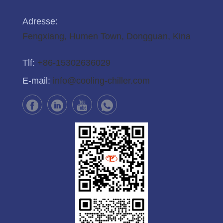
Adresse:
Fengxiang, Humen Town, Dongguan, Kina
Tlf:
+86-15302636029
E-mail:
info@cooling-chiller.com