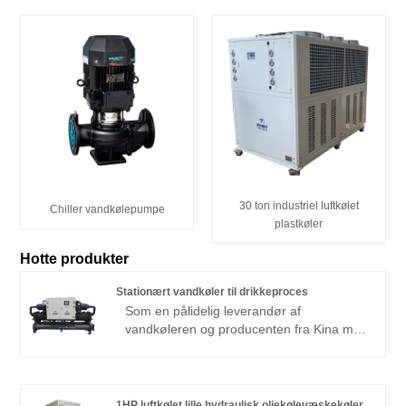
30 ton industriel luftkølet
Chiller vandkølepumpe
plastkøler
Hotte produkter
Stationært vandkøler til drikkeproces
Som en pålidelig leverandør af
vandkøleren og producenten fra Kina med
15 års erfaring, kan Tongwei give
forskellige kølere med god pris og kvalitet.
Vi har oplevet køleskabsingeniører til at
fremstille professionel løsning til dine
1HP luftkølet lille hydraulisk oliekølevæskekøler