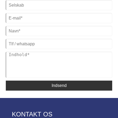
Strømforsyning: 380V/50HZ /3PH
(Standard) / 208-480V/60HZ/3PH
(tilpasset)
Kompressor Mærke: Panaonic/Danfoss
Scroll Compressor
Fordampertype: Spole i SS vandtank
(standard) / skal og rør (tilpasset)
Indsend
KONTAKT OS