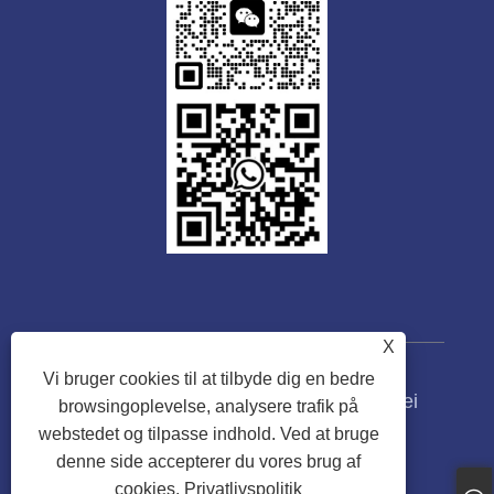
X
Vi bruger cookies til at tilbyde dig en bedre
Copyright © 2023 Guangdong Tongwei
browsingoplevelse, analysere trafik på
Machinery Co., Ltd. Alle rettigheder
webstedet og tilpasse indhold. Ved at bruge
forbeholdes.
denne side accepterer du vores brug af
cookies.
Privatlivspolitik