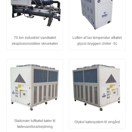
70 ton industriel vandkølet
Luften af ​​lav temperatur afkølet
eksplosionssikker skruekøler
glycol bryggeri chiller -5c
Stationær luftkølet køler til
Glykol kølesystem til vingård
fødevareforarbejdning