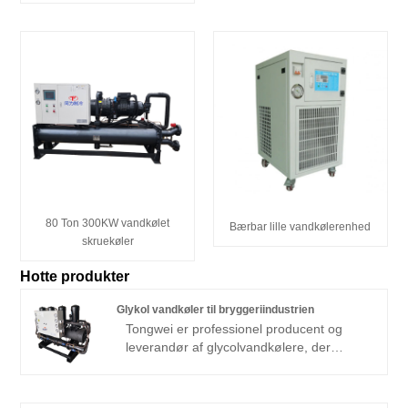
80 Ton 300KW vandkølet
Bærbar lille vandkølerenhed
skruekøler
Hotte produkter
Glykol vandkøler til bryggeriindustrien
Tongwei er professionel producent og
leverandør af glycolvandkølere, der
leverer et komplet lager af forskellige
modeller fra 1/2 ton til 200 tons luftkølet
gykolkøler og vandkølet glykolkøler med