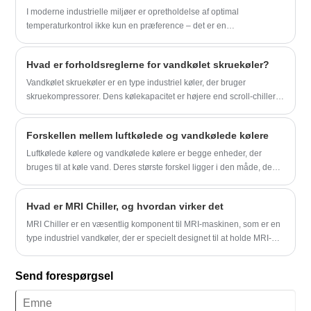
vandtank / skal og rør / rustfrit stålplade
solution tailored to your needs. Trust
en kombination af pålidelighed, ydeevne og omkostningseffektivitet,
leverandør i Kina.
I moderne industrielle miljøer er opretholdelse af optimal
Tongwei, a water chiller leader in
der er svær at slå.
temperaturkontrol ikke kun en præference – det er en
innovative thermal management solutions,
Kølekapacitet: 30 ton til 200 ton
nødvendighed. En 2 tons industriel luftkøleenhed spiller en
to elevate your efficiency and productivity.
Kølet vandtemperatur: -30 ℃ til 5 ℃
afgørende rolle i at sikre effektiv køling til forskellige applikationer
Hvad er forholdsreglerne for vandkølet skruekøler?
Kølemiddel: Miljøvenlig R404a
såsom fremstillingsprocesser, laserskæring, fødevareforarbejdning
Strømforsyning: 380V/50HZ /3PH
og HVAC-systemer. Uanset om du har at gøre med overophedning
Vandkølet skruekøler er en type industriel køler, der bruger
(Standard) / 208-480V/60HZ/3PH
af maskineri, inkonsekvent produktkvalitet eller stigende
skruekompressorer. Dens kølekapacitet er højere end scroll-chiller
(tilpasset)
energiomkostninger, kan den rigtige køler give en pålidelig løsning.
og bruges hovedsageligt i kemiske fabrikker, fødevare- og
Kompressor Mærke: Hanbell/Bitzer Screw
Denne omfattende guide udforsker, hvordan en 2 tons luftkøler
drikkevarefabrikker, blæktrykkerier, automobilfabrikker og andre
Forskellen mellem luftkølede og vandkølede kølere
Compressor
fungerer, dens fordele, anvendelser, og hvordan man vælger den
store industrielle køleanvendelser.
Evaporator Type: shell and tube
bedste enhed til dine behov.
Luftkølede kølere og vandkølede kølere er begge enheder, der
bruges til at køle vand. Deres største forskel ligger i den måde, de
spreder varme på.
Hvad er MRI Chiller, og hvordan virker det
MRI Chiller er en væsentlig komponent til MRI-maskinen, som er en
type industriel vandkøler, der er specielt designet til at holde MRI-
maskinen kølig.
Send forespørgsel