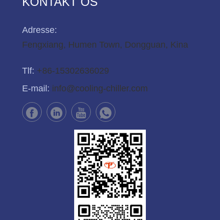
KONTAKT OS
Adresse:
Fengxiang, Humen Town, Dongguan, Kina
Tlf:
+86-15302636029
E-mail:
info@cooling-chiller.com