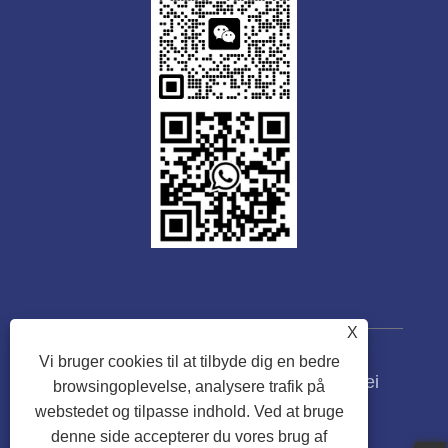
X
Vi bruger cookies til at tilbyde dig en bedre
Copyright © 2023 Guangdong Tongwei
browsingoplevelse, analysere trafik på
Machinery Co., Ltd. Alle rettigheder
webstedet og tilpasse indhold. Ved at bruge
forbeholdes.
denne side accepterer du vores brug af