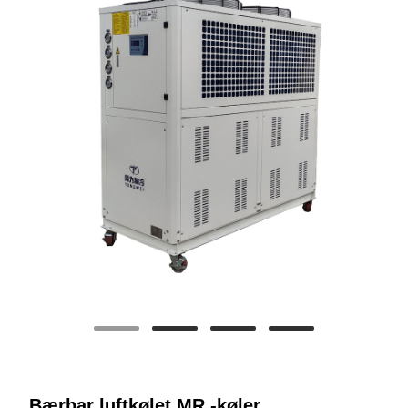
Bærbar luftkølet MR -køler