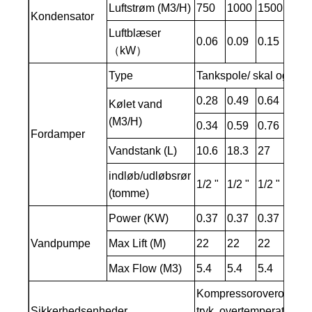
Luftstrøm (M3/H)
750
1000
1500
200
Kondensator
Luftblæser
0.06
0.09
0.15
0.15
（kW）
Type
Tankspole/ skal og rør
0.28
0.49
0.64
0.97
Kølet vand
(M3/H)
0.34
0.59
0.76
1.16
Fordamper
Vandstank (L)
10.6
18.3
27
27
indløb/udløbsrør
1/2 "
1/2 "
1/2 "
1/2 "
(tomme)
Power (KW)
0.37
0.37
0.37
0.37
Vandpumpe
Max Lift (M)
22
22
22
22
Max Flow (M3)
5.4
5.4
5.4
5.4
Kompressoroverophednin
Sikkerhedsenheder
tryk, overtemperaturbes