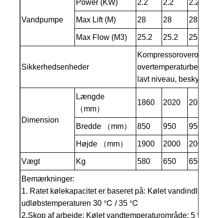
Power (KW)
2.2
2.2
2.2
Vandpumpe
Max Lift (M)
28
28
28
Max Flow (M3)
25.2
25.2
25.2
Kompressoroverophednin
Sikkerhedsenheder
overtemperaturbeskyttel
lavt niveau, beskyttels
Længde
1860
2020
2020
（mm）
Dimension
Bredde （mm）
850
950
950
Højde （mm）
1900
2000
2000
Vægt
Kg
580
650
650
Bemærkninger:
1. Ratet kølekapacitet er baseret på: Kølet vandindløb 
udløbstemperaturen 30 ℃ / 35 ℃
2.Skop af arbejde: Kølet vandtemperaturområde: 5 ℃ til 