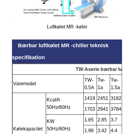
Luftkølet MR -køler
Bærbar luftkølet MR -chiller teknisk
specifikation
TW-A
serie bærbar luftkøl
TW-
Tw-
Tw-
Tw-
Varemodel
0,5A
1a
1,5a
2a
1419
2451
3182
483
Kcal/h
50Hz/60Hz
1703
2941
3784
580
1.65
2.85
3.7
5.62
KW
Kølekapacitet
50Hz/60Hz
1.98
3.42
4.4
6.74