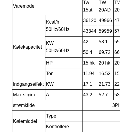
Tw-
TW-
TW-
Varemodel
15at
20AD
20AF
36120
49966
47988
Kcal/h
50Hz/60Hz
43344
59959
57586
42
58.1
55.8
KW
Kølekapacitet
50Hz/60Hz
50.4
69.72
66.96
HP
15 hk
20 hk
20 hk
Ton
11.94
16.52
15.9
Indgangseffekt
KW
17.1
21.73
22
Max strøm
A
43.2
52.7
53.3
strømkilde
3PH ～ 3
Type
Kølemiddel
Kontrollere
K