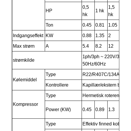
0,5
1,5
25
HP
1 hk
hk
hk
hk
Ton
0.45
0.81
1.05
1.6
Indgangseffekt
KW
0.88
1.35
2
2.25
Max strøm
A
5.4
8.2
12
13.6
1ph/3ph ~ 220V/380V 
strømkilde
50Hz/60Hz
Type
R22/R407C/134A/404
Kølemiddel
Kontrollere
Kapillær/ekstern balan
Type
Hermetisk roterende/rul
Kompressor
Power (KW)
0.45
0.89
1.3
1.73
Type
Effektiv finned kobberrø