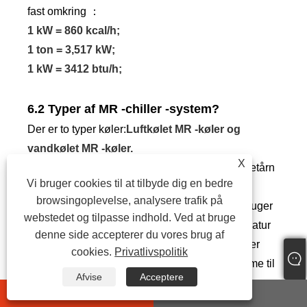
fast omkring ：
1 kW = 860 kcal/h;
1 ton = 3,517 kW;
1 kW = 3412 btu/h;
6.2 Typer af MR -chiller -system?
Der er to typer køler:
Luftkølet MR -køler og
vandkølet MR -køler.
X
Vandkølet køler har brug for et adskilt vandkøletårn
Vi bruger cookies til at tilbyde dig en bedre
og vandkølingspumpe, hvis du ikke har
browsingoplevelse, analysere trafik på
eksisterende vandkøletårn, foreslår vi, at du bruger
webstedet og tilpasse indhold. Ved at bruge
luftkølet køler; Men hvis din omgivelsestemperatur
denne side accepterer du vores brug af
er meget høj over 55 ℃, foreslår vi, at du bruger
cookies.
Privatlivspolitik
vandkølet køler, da det er lettere at sprede varme til
Afvise
Acceptere
vandkølet køler med vandkøletårn.
whatsapp
E-mail
Men de fleste kunder bruger luftkølet MR -chiller,