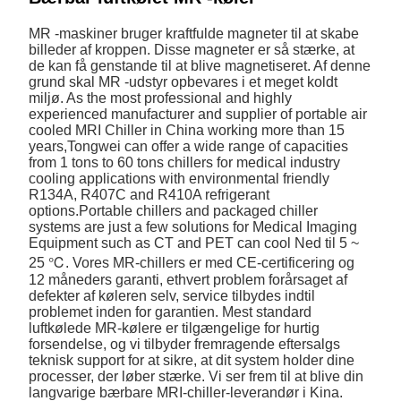
MR -maskiner bruger kraftfulde magneter til at skabe
billeder af kroppen. Disse magneter er så stærke, at
de kan få genstande til at blive magnetiseret. Af denne
grund skal MR -udstyr opbevares i et meget koldt
miljø. As the most professional and highly
experienced manufacturer and supplier of portable air
cooled MRI Chiller in China working more than 15
years,Tongwei can offer a wide range of capacities
from 1 tons to 60 tons chillers for medical industry
cooling applications with environmental friendly
R134A, R407C and R410A refrigerant
options.Portable chillers and packaged chiller
systems are just a few solutions for Medical Imaging
Equipment such as CT and PET can cool Ned til 5 ~
25 ℃. Vores MR-chillers er med CE-certificering og
12 måneders garanti, ethvert problem forårsaget af
defekter af køleren selv, service tilbydes indtil
problemet inden for garantien. Mest standard
luftkølede MR-kølere er tilgængelige for hurtig
forsendelse, og vi tilbyder fremragende eftersalgs
teknisk support for at sikre, at dit system holder dine
processer, der løber stærke. Vi ser frem til at blive din
langvarige bærbare MRI-chiller-leverandør i Kina.