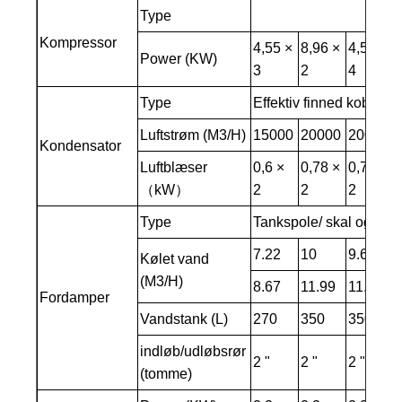
Type
Kompressor
4,55 ×
8,96 ×
4,55 ×
Power (KW)
3
2
4
Type
Effektiv finned kobberrø
Luftstrøm (M3/H)
15000
20000
20000
Kondensator
Luftblæser
0,6 ×
0,78 ×
0,78 ×
（kW）
2
2
2
Type
Tankspole/ skal og rør
7.22
10
9.6
Kølet vand
(M3/H)
8.67
11.99
11.51
Fordamper
Vandstank (L)
270
350
350
indløb/udløbsrør
2 "
2 "
2 "
(tomme)
"