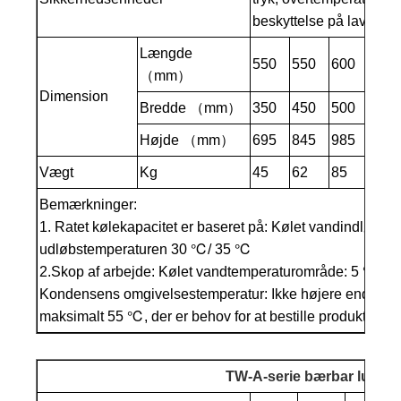
beskyttelse på lavt niv
Længde
550
550
600
600
（mm）
Dimension
Bredde （mm）
350
450
500
500
Højde （mm）
695
845
985
985
Vægt
Kg
45
62
85
95
Bemærkninger:
1. Ratet kølekapacitet er baseret på: Kølet vandindløb 
udløbstemperaturen 30 ℃/ 35 ℃
2.Skop af arbejde: Kølet vandtemperaturområde: 5 ℃ til 
Kondensens omgivelsestemperatur: Ikke højere end 35 ℃
maksimalt 55 ℃, der er behov for at bestille produktion).
TW-A-serie bærbar luftkøle