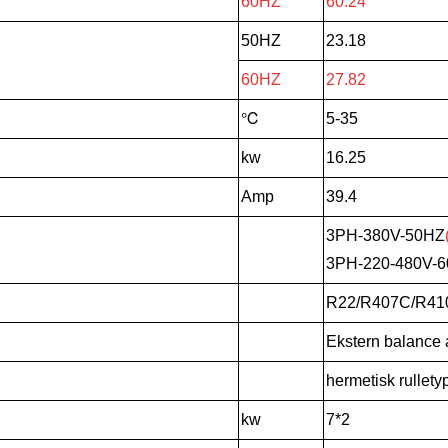
60HZ
60.24
50HZ
23.18
60HZ
27.82
℃
5-35
kw
16.25
Amp
39.4
3PH-380V-50HZ
3PH-220-480V-
R22/R407C/R41
Ekstern balance 
hermetisk rullety
kw
7*2