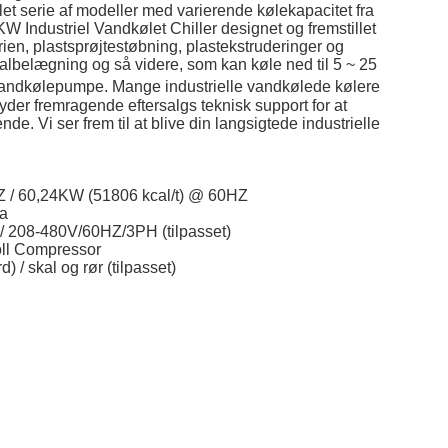
let serie af modeller med varierende kølekapacitet fra
0KW Industriel Vandkølet Chiller designet og fremstillet
ien, plastsprøjtestøbning, plastekstruderinger og
albelægning og så videre, som kan køle ned til 5 ~ 25
vandkølepumpe. Mange industrielle vandkølede kølere
lbyder fremragende eftersalgs teknisk support for at
de. Vi ser frem til at blive din langsigtede industrielle
Z / 60,24KW (51806 kcal/t) @ 60HZ
a
/ 208-480V/60HZ/3PH (tilpasset)
ll Compressor
 / skal og rør (tilpasset)