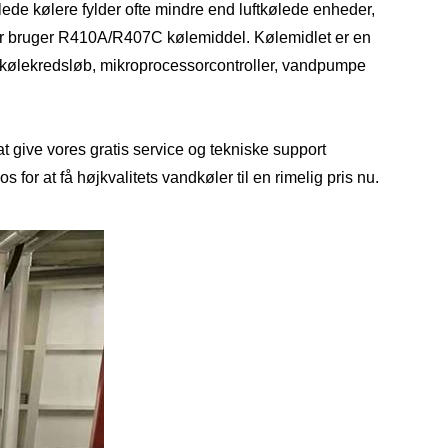
lede kølere fylder ofte mindre end luftkølede enheder,
der bruger R410A/R407C kølemiddel. Kølemidlet er en
, kølekredsløb, mikroprocessorcontroller, vandpumpe
t give vores gratis service og tekniske support
s for at få højkvalitets vandkøler til en rimelig pris nu.