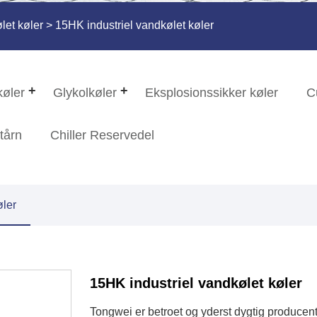
let køler
> 15HK industriel vandkølet køler
køler
Glykolkøler
Eksplosionssikker køler
C
tårn
Chiller Reservedel
øler
15HK industriel vandkølet køler
Tongwei er betroet og yderst dygtig producen