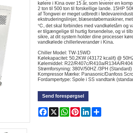
kølere i Kina over 15 år, som leverer en komp
2 ton til 500 ton til forskellige lande. 15HP 5
af Tongwei er meget udbredt i fødevareindustr
ekstruderingslinjer, blæsestøbemaskiner, met
℃, det skal forbindes med vandkøletårn og 
er tilgængelige til hurtig forsendelse, og vi ti
sikre, at dit system holder dine processer køren
vandkølede chillerleverandør i Kina.
Chiller Model: TW-15WD
Kølekapacitet: 50,2KW (43172 kcal/t) @ 50H
Kølemiddel: R22/R407c/R410a/R134A/R404
Strømforsyning: 380V/50HZ /3PH (Standard) 
Kompressor Mærke: Panasonic/Danfoss Scro
Fordampertype: Spole i SS vandtank (standard)
Send forespørgsel
Facebook
X
WhatsApp
Pinterest
LinkedIn
Share