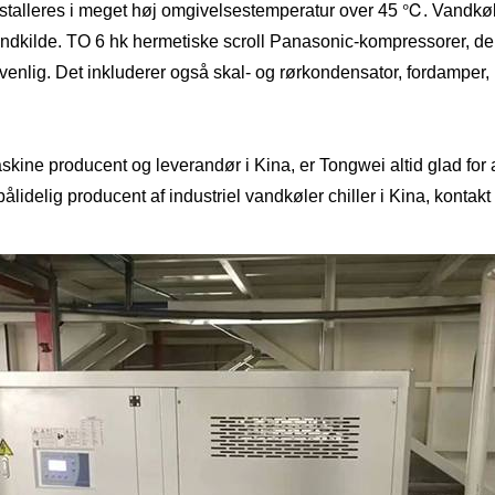
 installeres i meget høj omgivelsestemperatur over 45 ℃. Vandkø
vandkilde. TO 6 hk hermetiske scroll Panasonic-kompressorer, 
enlig. Det inkluderer også skal- og rørkondensator, fordamper
kine producent og leverandør i Kina, er Tongwei altid glad for a
ålidelig producent af industriel vandkøler chiller i Kina, kontakt o