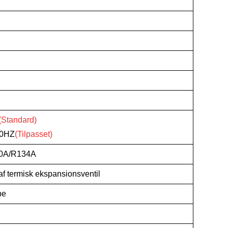
(Standard)
60HZ
(Tilpasset)
0A/R134A
af termisk ekspansionsventil
pe