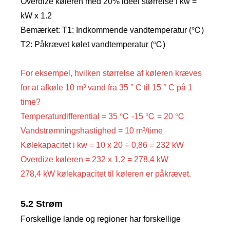
Overdize køleren med 20% ideel størrelse i kw =
kW x 1.2
Bemærket: T1: Indkommende vandtemperatur (℃)
T2: Påkrævet kølet vandtemperatur (℃)
For eksempel, hvilken størrelse af køleren kræves
for at afkøle 10 m³ vand fra 35 ° C til 15 ° C på 1
time?
Temperaturdifferential = 35 ℃ -15 ℃ = 20 ℃
Vandstrømningshastighed = 10 m³/time
Kølekapacitet i kw = 10 x 20 ÷ 0,86 = 232 kW
Overdize køleren = 232 x 1,2 = 278,4 kW
278,4 kW kølekapacitet til køleren er påkrævet.
5.2 Strøm
Forskellige lande og regioner har forskellige