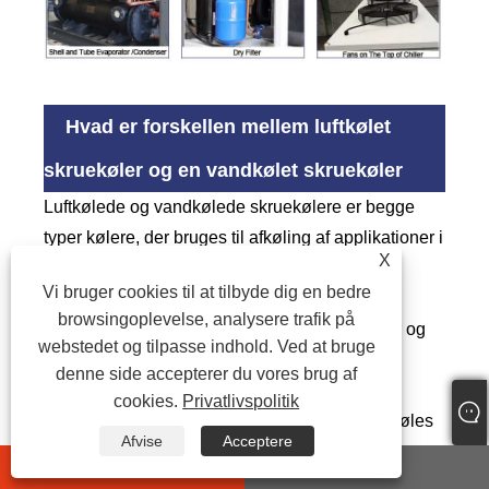
Hvad er forskellen mellem luftkølet
skruekøler og en vandkølet skruekøler
Luftkølede og vandkølede skruekølere er begge
typer kølere, der bruges til afkøling af applikationer i
X
forskellige brancher.
Vi bruger cookies til at tilbyde dig en bedre
browsingoplevelse, analysere trafik på
Den største forskel mellem luftkølet skruekøler og
webstedet og tilpasse indhold. Ved at bruge
vandkølet skrue køler er kondensator:
denne side accepterer du vores brug af
cookies.
Privatlivspolitik
Kondensatoren på en
Luftkølet skruekøler
afkøles
Afvise
Acceptere
af den omgivende luft, som den varme, der
whatsapp
E-mail
genereres under afkølingsprocessen, spredes i den