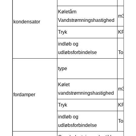
Køletårn
m3/h
Vandstrømningshastighed
kondensator
Tryk
KPA
indløb og
udløbsforbindelse
Tomme
type
Kølet
m3/h
vandstrømningshastighed
fordamper
Tryk
KPA
indløb og
Tomme
udløbsforbindelse