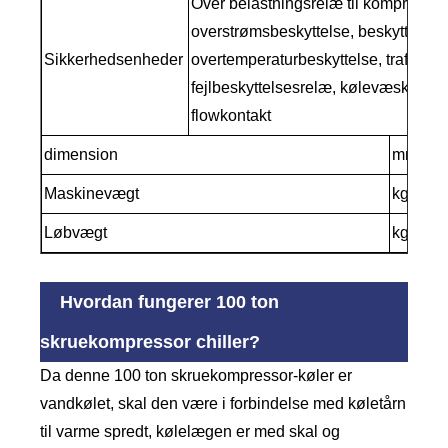
Over belastningsrelæ til kompressor
overstrømsbeskyttelse, beskyttelse af
Sikkerhedsenheder
overtemperaturbeskyttelse, trafikbesk
fejlbeskyttelsesrelæ, kølevæsknivea
flowkontakt
dimension
mm
Maskinevægt
kg
Løbvægt
kg
Hvordan fungerer 100 ton
skruekompressor chiller?
Da denne 100 ton skruekompressor-køler er
vandkølet, skal den være i forbindelse med køletårn
til varme spredt, kølelægen er med skal og