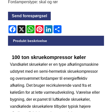
Fordamperstype: skal og rør
Send forespørgsel
Facebook
X
WhatsApp
Pinterest
LinkedIn
Share
Produkt beskrivelse
100 ton skruekompressor køler
Vandkølet skruekøler er en type afkølingsmaskine
udstyret med en semi-hermetisk skruekompressor
og oversvømmet fordamper til energieffektiv
afkøling. Det bruger recirkulerende vand fra et
køletårn for at lette varmeudveksling. Værelse eller
bygning, der er.parret til luftkølede skruekøler,
vandkølede skruekølere tilbyder typisk højere