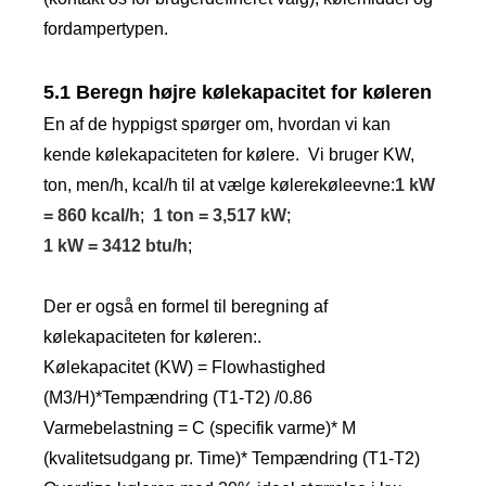
fordampertypen.
5.1 Beregn højre kølekapacitet for køleren
En af de hyppigst spørger om, hvordan vi kan
kende kølekapaciteten for kølere. Vi bruger KW,
ton, men/h, kcal/h til at vælge kølerekøleevne:
1 kW
= 860 kcal/h
;
1 ton = 3,517 kW
;
1 kW = 3412 btu/h
;
Der er også en formel til beregning af
kølekapaciteten for køleren:.
Kølekapacitet (KW) = Flowhastighed
(M3/H)*Tempændring (T1-T2) /0.86
Varmebelastning = C (specifik varme)* M
(kvalitetsudgang pr. Time)* Tempændring (T1-T2)