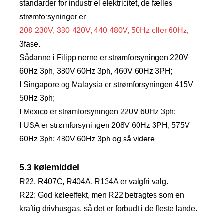
standarder for industriel elektricitet, de fælles
strømforsyninger er
208-230V, 380-420V, 440-480V, 50Hz eller 60Hz
,
3fase.
Sådanne i Filippinerne er strømforsyningen 220V
60Hz 3ph, 380V 60Hz 3ph, 460V 60Hz 3PH;
I Singapore og Malaysia er strømforsyningen 415V
50Hz 3ph;
I Mexico er strømforsyningen 220V 60Hz 3ph;
I USA er strømforsyningen 208V 60Hz 3PH; 575V
60Hz 3ph; 480V 60Hz 3ph og så videre
5.3 kølemiddel
R22, R407C, R404A, R134A er valgfri valg.
R22: God køleeffekt, men R22 betragtes som en
kraftig drivhusgas, så det er forbudt i de fleste lande.