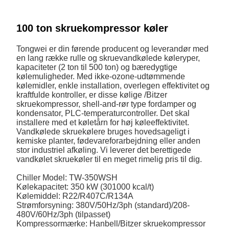
100 ton skruekompressor køler
Tongwei er din førende producent og leverandør med
en lang række rulle og skruevandkølede køleryper,
kapaciteter (2 ton til 500 ton) og bæredygtige
kølemuligheder. Med ikke-ozone-udtømmende
kølemidler, enkle installation, overlegen effektivitet og
kraftfulde kontroller, er disse kølige /Bitzer
skruekompressor, shell-and-rør type fordamper og
kondensator, PLC-temperaturcontroller. Det skal
installere med et køletårn for høj køleeffektivitet.
Vandkølede skruekølere bruges hovedsageligt i
kemiske planter, fødevareforarbejdning eller anden
stor industriel afkøling. Vi leverer det berettigede
vandkølet skruekøler til en meget rimelig pris til dig.
Chiller Model: TW-350WSH
Kølekapacitet: 350 kW (301000 kcal/t)
Kølemiddel: R22/R407C/R134A
Strømforsyning: 380V/50Hz/3ph (standard)/208-
480V/60Hz/3ph (tilpasset)
Kompressormærke: Hanbell/Bitzer skruekompressor