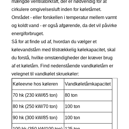
mængde ventilatorkraft, der er nødvendig for at
cirkulere omgivelsesluft inden for køletårnet.
Området - eller forskellen i temperatur mellem varmt
og koldt vand - er også afgørende, da det vil påvirke
energiforbruget.
Så for at finde ud af, hvordan du vælger et
kølevandstårn med tilstrækkelig kølekapacitet, skal
du forstå, hvilke omstændigheder der kræver brug
af et køletårn. Find nedenstående vandkøletårn er
velegnet til vandkølet skruekøler:
Køleevne hos køleren
Vandkøletårnkapacitet
70 hk (230 kW/65 ton)
80 ton
80 hk (250 kW/70 ton)
100 ton
90 hk (300 kW/85 ton)
100 ton
100 hk (350 kW/100 ton)
125 ton