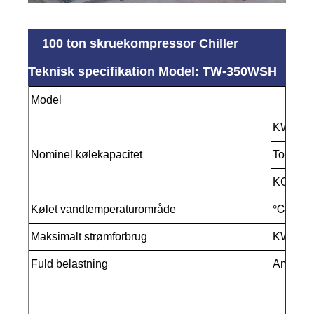
100 ton skruekompressor Chiller
Teknisk specifikation Model: TW-350WSH
Model
KW
Nominel kølekapacitet
Ton
KCA/H.
Kølet vandtemperaturområde
℃
Maksimalt strømforbrug
KW
Fuld belastning
Amp